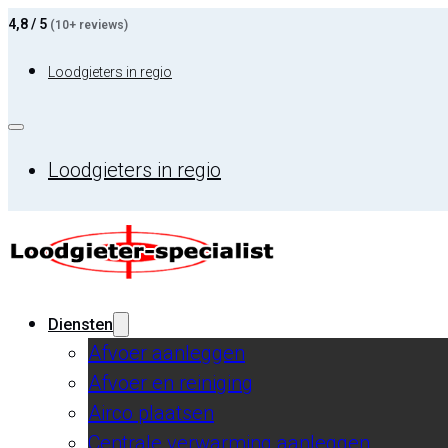
4,8 / 5
(10+ reviews)
Loodgieters in regio
Loodgieters in regio
Diensten
Afvoer aanleggen
Afvoer en reiniging
Airco plaatsen
Centrale verwarming aanleggen