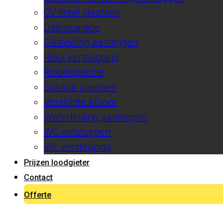
CV ketel plaatsen
Dakreparatie
Gasleiding aanleggen
Riool verstopping
Rioolinspectie
Sanitair plaatsen
Verstopte afvoer
Waterleiding aanleggen
WC ontstoppen
Wc verstopping
Prijzen loodgieter
Contact
Offerte