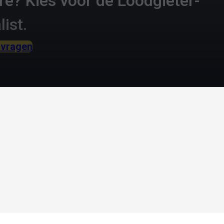
re? Kies voor de Loodgieter-
list.
nvragen