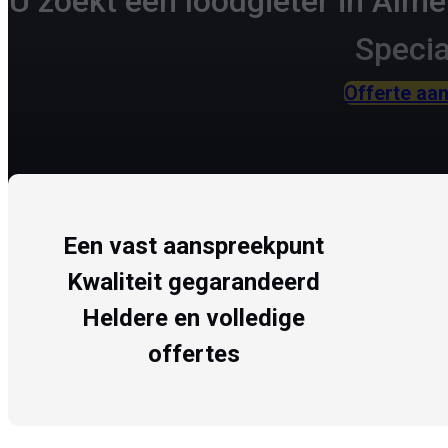
U zoekt een loodgieter in Alme
Specia
Offerte aa
Een vast aanspreekpunt
Kwaliteit gegarandeerd
Heldere en volledige
offertes