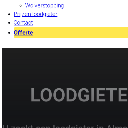
Wc verstopping
Prijzen loodgieter
Contact
Offerte
LOODGIETE